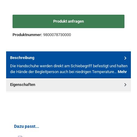
Produkt anfragen
Produktnummer:
9800078730000
Beschreibung
Die Handschuhe werden direkt am Schiebegriff befestigt und halten
die Hände der Begleitperson auch bei niedrigen Temperature…
Mehr
Eigenschaften
Produktgalerie überspringen
Dazu passt...