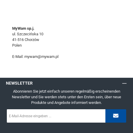
MyWam sp.j.
ul. Szczecińska 10
41-516 Chorzów
Polen
E-Mail: mywam@mywam.pl
NEWSLETTER
Abonnieren Sie jetzt einfach unseren regelmäßig erscheinenden
Newsletter und Sie werden stets unter den Ersten sein, über neue
Produkte und Angebote informiert werden.
E-
Mail-
Adresse
*