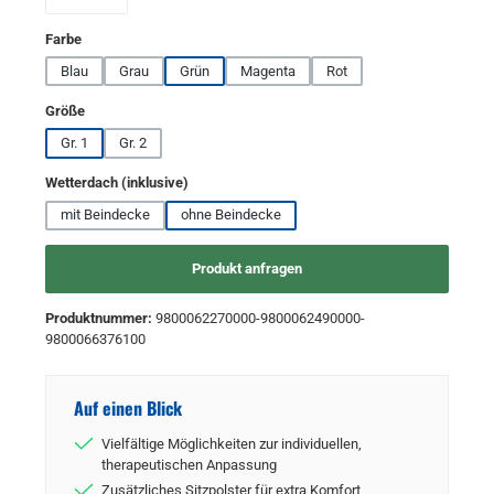
auswählen
Farbe
Blau
Grau
Grün
Magenta
Rot
auswählen
Größe
Gr. 1
Gr. 2
auswählen
Wetterdach (inklusive)
mit Beindecke
ohne Beindecke
Produkt anfragen
Produktnummer:
9800062270000-9800062490000-
9800066376100
Auf einen Blick
Vielfältige Möglichkeiten zur individuellen,
therapeutischen Anpassung
Zusätzliches Sitzpolster für extra Komfort