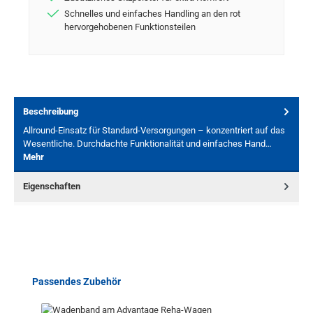
Schnelles und einfaches Handling an den rot
hervorgehobenen Funktionsteilen
Beschreibung
Allround-Einsatz für Standard-Versorgungen – konzentriert auf das
Wesentliche. Durchdachte Funktionalität und einfaches Hand…
Mehr
Eigenschaften
Produktgalerie überspringen
Passendes Zubehör