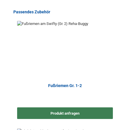
Produktgalerie überspringen
Passendes Zubehör
Fußriemen Gr. 1-2
Produkt anfragen