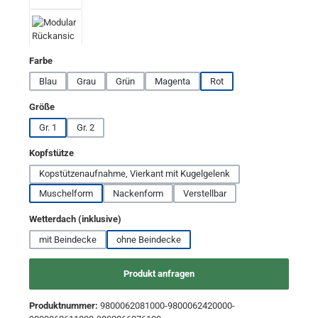
auswählen
Farbe
Blau
Grau
Grün
Magenta
Rot
auswählen
Größe
Gr. 1
Gr. 2
auswählen
Kopfstütze
Kopstützenaufnahme, Vierkant mit Kugelgelenk
Muschelform
Nackenform
Verstellbar
auswählen
Wetterdach (inklusive)
mit Beindecke
ohne Beindecke
Produkt anfragen
Produktnummer:
9800062081000-9800062420000-