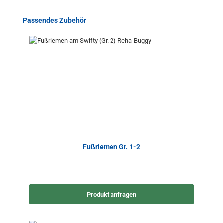
Produktgalerie überspringen
Passendes Zubehör
Fußriemen Gr. 1-2
Produkt anfragen