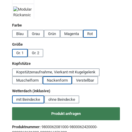
auswählen
Farbe
Blau
Grau
Grün
Magenta
Rot
auswählen
Größe
Gr. 1
Gr. 2
auswählen
Kopfstütze
Kopstützenaufnahme, Vierkant mit Kugelgelenk
Muschelform
Nackenform
Verstellbar
auswählen
Wetterdach (inklusive)
mit Beindecke
ohne Beindecke
Produkt anfragen
Produktnummer:
9800062081000-9800062420000-