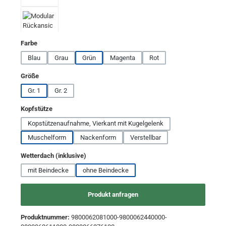
auswählen
Farbe
Blau
Grau
Grün
Magenta
Rot
auswählen
Größe
Gr. 1
Gr. 2
auswählen
Kopfstütze
Kopstützenaufnahme, Vierkant mit Kugelgelenk
Muschelform
Nackenform
Verstellbar
auswählen
Wetterdach (inklusive)
mit Beindecke
ohne Beindecke
Produkt anfragen
Produktnummer:
9800062081000-9800062440000-