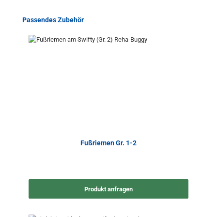
Produktgalerie überspringen
Passendes Zubehör
Fußriemen Gr. 1-2
Produkt anfragen