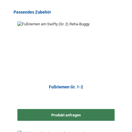
Produktgalerie überspringen
Passendes Zubehör
Fußriemen Gr. 1-2
Produkt anfragen