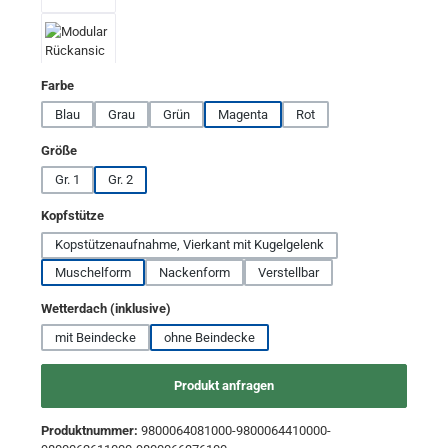
auswählen
Farbe
Blau
Grau
Grün
Magenta
Rot
auswählen
Größe
Gr. 1
Gr. 2
auswählen
Kopfstütze
Kopstützenaufnahme, Vierkant mit Kugelgelenk
Muschelform
Nackenform
Verstellbar
auswählen
Wetterdach (inklusive)
mit Beindecke
ohne Beindecke
Produkt anfragen
Produktnummer:
9800064081000-9800064410000-