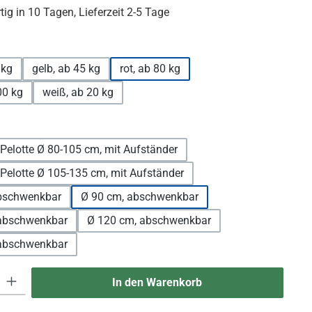
ig in 10 Tagen, Lieferzeit 2-5 Tage
uswählen
 kg
gelb, ab 45 kg
rot, ab 80 kg
00 kg
weiß, ab 20 kg
uswählen
Pelotte Ø 80-105 cm, mit Aufständer
Pelotte Ø 105-135 cm, mit Aufständer
bschwenkbar
Ø 90 cm, abschwenkbar
abschwenkbar
Ø 120 cm, abschwenkbar
abschwenkbar
 Gib den gewünschten Wert ein oder benutze die Schaltflächen um die An
In den Warenkorb