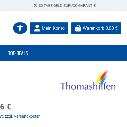
30 TAGE GELD-ZURÜCK-GARANTIE
Werkzeugleiste anzeigen
Mein Konto
Warenkorb
0,00 €
TOP-DEALS
s:
6 €
St. zzgl. Versandkosten