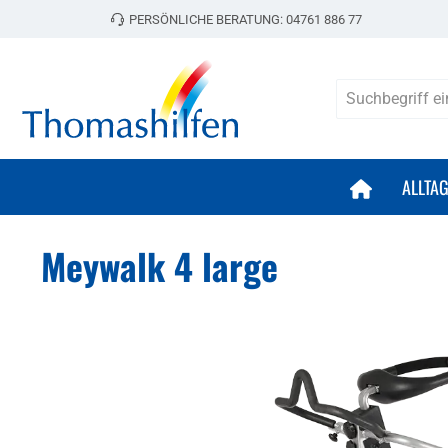
PERSÖNLICHE BERATUNG:
04761 886 77
 Hauptinhalt springen
Zur Suche springen
Zur Hauptnavigation springen
ALLTA
Meywalk 4 large
Bildergalerie überspringen