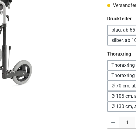
Versandfert
a
Druckfeder
blau, ab 65
silber, ab 1
a
Thoraxring
Thoraxring 
Thoraxring 
Ø 70 cm, a
Ø 105 cm, 
Ø 130 cm, 
Produkt Anzahl: