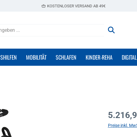
KOSTENLOSER VERSAND AB 49€
GSHILFEN
MOBILITÄT
SCHLAFEN
KINDER-REHA
DIGITAL
Regulärer Prei
5.216,9
Preise inkl. Mw