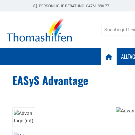
PERSÖNLICHE BERATUNG:
04761 886 77
 Hauptinhalt springen
Zur Suche springen
Zur Hauptnavigation springen
ALLTA
EASyS Advantage
Bildergalerie überspringen