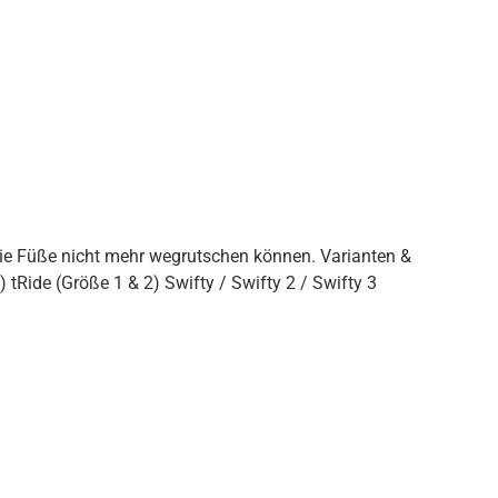
die Füße nicht mehr wegrutschen können. Varianten &
Kompatibilität Kompatibel mit: EASyS Advantage / EASyS Advantage S / EASyS Modular S (jeweils Größe 1 & 2) tRide (Größe 1 & 2) Swifty / Swifty 2 / Swifty 3