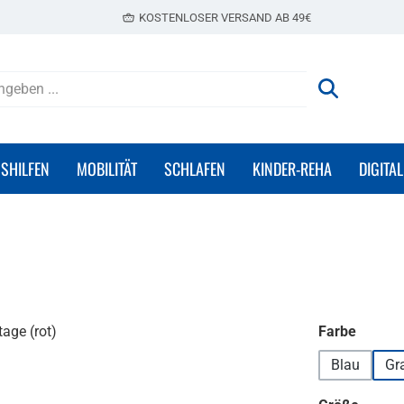
KOSTENLOSER VERSAND AB 49€
GSHILFEN
MOBILITÄT
SCHLAFEN
KINDER-REHA
DIGITAL
auswä
Farbe
Blau
Gr