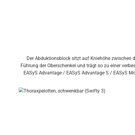
Der Abduktionsblock sitzt auf Kniehöhe zwischen d
Führung der Oberschenkel und trägt so zu einer verbesserten Sitzposition bei. Varianten & Kompatibilität Erhältlich in 
EASyS Advantage / EASyS Advantage S / EASyS Modular S (jeweils Größe 1 & 2)tRide 