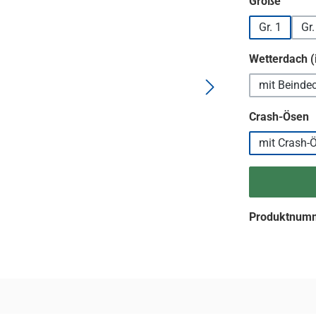
auswä
Größe
Gr. 1
Gr.
Wetterdach (
mit Beinde
a
Crash-Ösen
mit Crash-
Produktnum