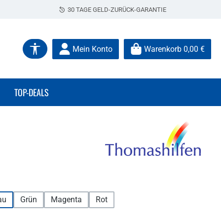
30 TAGE GELD-ZURÜCK-GARANTIE
Werkzeugleiste anzeigen
Mein Konto
Warenkorb
0,00 €
TOP-DEALS
hlen
au
Grün
Magenta
Rot