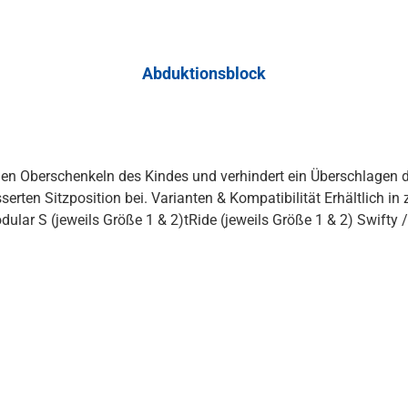
Abduktionsblock
en Oberschenkeln des Kindes und verhindert ein Überschlagen der
zwei verschiedenen Größen für die folgenden Modelle:
(jeweils Größe 1 & 2) Swifty / Swifty 2 Hinweis: Dieser Artikel ist nicht gleichzeitig
mit Schrittgurt einsetzbar.