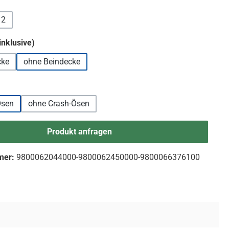
hlen
 2
auswählen
inklusive)
cke
ohne Beindecke
uswählen
Ösen
ohne Crash-Ösen
Produkt anfragen
mer:
9800062044000-9800062450000-9800066376100