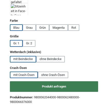
auswählen
Farbe
Blau
Grau
Grün
Magenta
Rot
auswählen
Größe
Gr. 1
Gr. 2
auswählen
Wetterdach (inklusive)
mit Beindecke
ohne Beindecke
auswählen
Crash-Ösen
mit Crash-Ösen
ohne Crash-Ösen
Produkt anfragen
Produktnummer:
9800062044000-9800062480000-
9800066376000