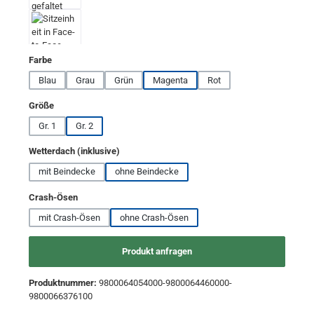
auswählen
Farbe
Blau
Grau
Grün
Magenta
Rot
auswählen
Größe
Gr. 1
Gr. 2
auswählen
Wetterdach (inklusive)
mit Beindecke
ohne Beindecke
auswählen
Crash-Ösen
mit Crash-Ösen
ohne Crash-Ösen
Produkt anfragen
Produktnummer:
9800064054000-9800064460000-
9800066376100